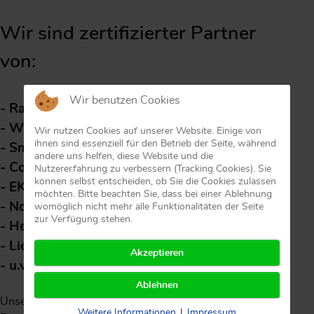
Wir sind zertifizierter Partner
von:
Wir benutzen Cookies
- Rational
- Winterhalter
Wir nutzen Cookies auf unserer Website. Einige von
ihnen sind essenziell für den Betrieb der Seite, während
- Smeg
andere uns helfen, diese Website und die
- Convotherm
Nutzererfahrung zu verbessern (Tracking Cookies). Sie
können selbst entscheiden, ob Sie die Cookies zulassen
- EKU
möchten. Bitte beachten Sie, dass bei einer Ablehnung
- Nordcap
womöglich nicht mehr alle Funktionalitäten der Seite
zur Verfügung stehen.
- Hefa
- Liebherr
Akzeptieren
- u.v.m.
Ablehnen
Unsere Partner legen besonderen Wert auf persönliche
Weitere Informationen
|
Impressum