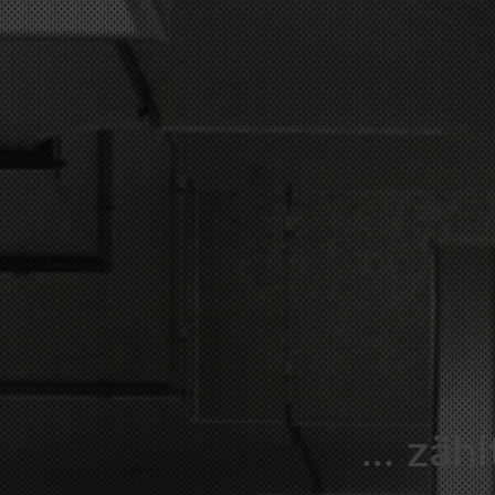
... zäh