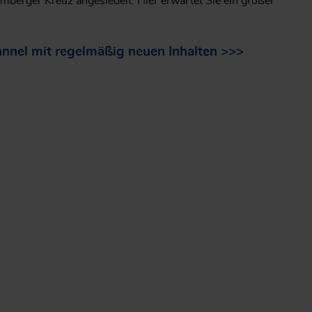
mberger Kreuz angesiedelt. Hier erwartet Sie ein großer
nnel mit regelmäßig neuen Inhalten >>>