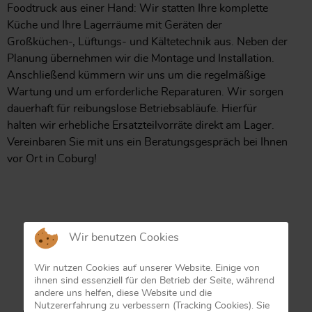
Foodtruck aus einer Hand: Wir statten Ihre komplette
Küche und Ihre Lagerräume mit Geräten der
Großküchen-, Lüftungs- und Kältetechnik aus. Neben der
Planung übernehmen wir die Montage und Installation.
Anschließend kümmern wir uns um die regelmäßige
Wartung und um erforderliche Reparaturen. Wir sorgen
dauerhaft für reibungslose Betriebsabläufe. Hierfür
halten wir erhebliche Ersatzteilvorräte direkt am Lager.
Vereinbaren Sie mit uns ein Beratungsgespräch bei Ihnen
vor Ort in Coburg!
Wir benutzen Cookies
Wir nutzen Cookies auf unserer Website. Einige von
ihnen sind essenziell für den Betrieb der Seite, während
andere uns helfen, diese Website und die
Nutzererfahrung zu verbessern (Tracking Cookies). Sie